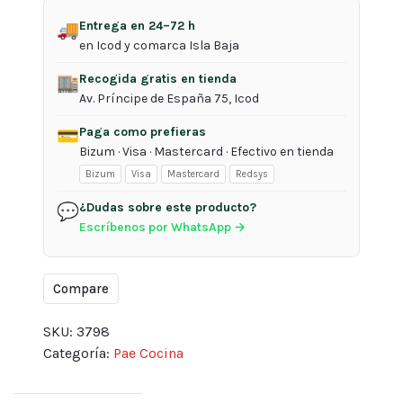
con
Entrega en 24–72 h
🚚
accesorios
en Icod y comarca Isla Baja
parte
Recogida gratis en tienda
inferior
🏬
Av. Príncipe de España 75, Icod
de
acero
Paga como prefieras
💳
600w
Bizum · Visa · Mastercard · Efectivo en tienda
Severin
Bizum
Visa
Mastercard
Redsys
cantidad
¿Dudas sobre este producto?
💬
Escríbenos por WhatsApp →
Compare
SKU:
3798
Categoría:
Pae Cocina