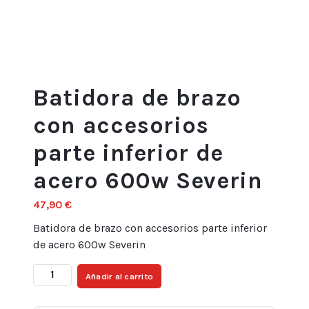
Batidora de brazo
con accesorios
parte inferior de
acero 600w Severin
47,90
€
Batidora de brazo con accesorios parte inferior
de acero 600w Severin
Batidora
Añadir al carrito
de
brazo