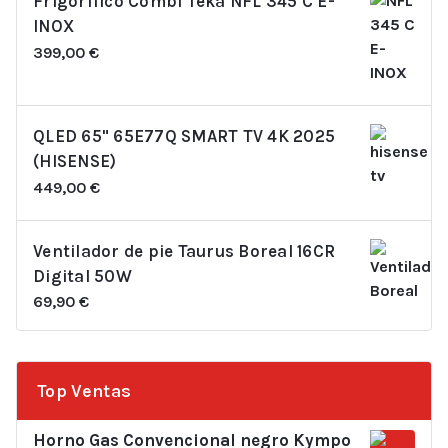
Frigorífico Combi Teka NFL 345 C E-
INOX
399,00
€
QLED 65" 65E77Q SMART TV 4K 2025
(HISENSE)
449,00
€
Ventilador de pie Taurus Boreal 16CR
Digital 50W
69,90
€
Top Ventas
Horno Gas Convencional negro Kympo