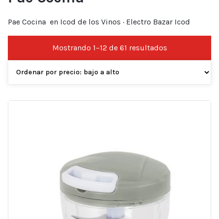
Pae Cocina en Icod de los Vinos · Electro Bazar Icod
Ordenado
Mostrando 1–12 de 61 resultados
por
precio:
bajo
a
alto