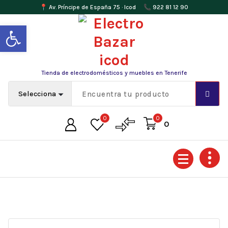
📍 Av. Príncipe de España 75 · Icod
📞 922 81 12 90
Abrir barra de herramientas
Tienda de electrodomésticos y muebles en Tenerife
0
0
0