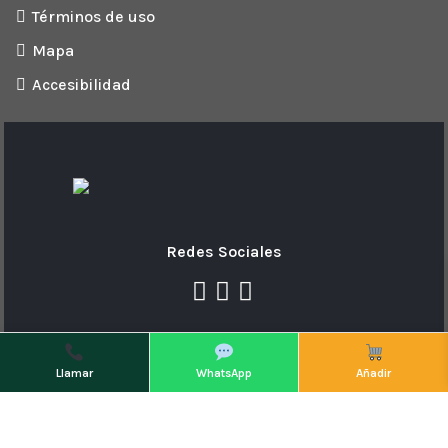
Términos de uso
Mapa
Accesibilidad
Redes Sociales
Copyright © 2026 ELECTRO BAZAR ICOD
Llamar
WhatsApp
Añadir