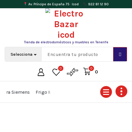
Av. Príncipe de España 75 · Icod
922 81 12 90
Saltar
al
contenido
Tienda de electrodomésticos y muebles en Tenerife
0
0
0
ra Siemens
Frigo Inox 2 Puertas
Frigo Combi 2 metros LG