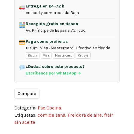
Tristar
Entrega en 24–72 h
FR-
en Icod y comarca Isla Baja
6976PR
Recogida gratis en tienda
cantidad
Av. Príncipe de España 75, Icod
Paga como prefieras
Bizum · Visa · Mastercard · Efectivo en tienda
Bizum
Visa
Mastercard
Redsys
¿Dudas sobre este producto?
Escríbenos por WhatsApp →
Compare
Categoría:
Pae Cocina
Etiquetas:
comida sana
,
Freidora de aire
,
freir
sin aceite