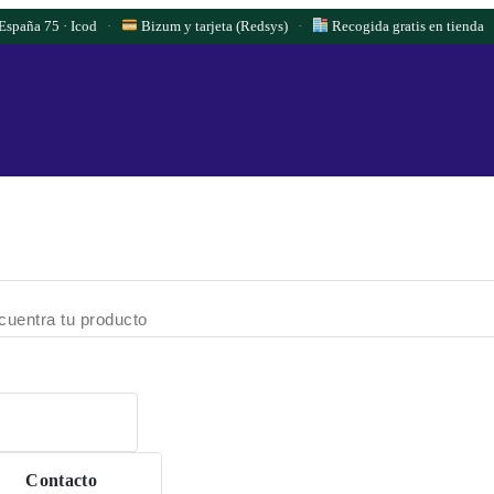
 España 75 · Icod
·
Bizum y tarjeta (Redsys)
·
Recogida gratis en tienda
Contacto