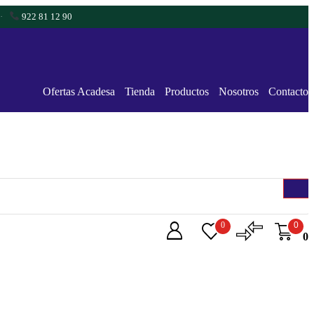
·
922 81 12 90
Ofertas Acadesa
Tienda
Productos
Nosotros
Contacto
0
0
0