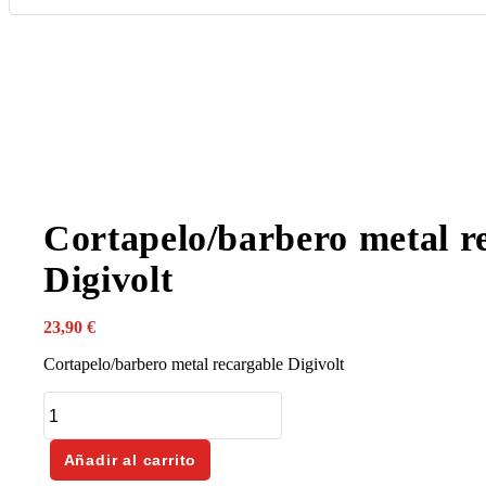
Cortapelo/barbero metal r
Digivolt
23,90
€
Cortapelo/barbero metal recargable Digivolt
Cortapelo/barbero
metal
recargable
Digivolt
Añadir al carrito
cantidad