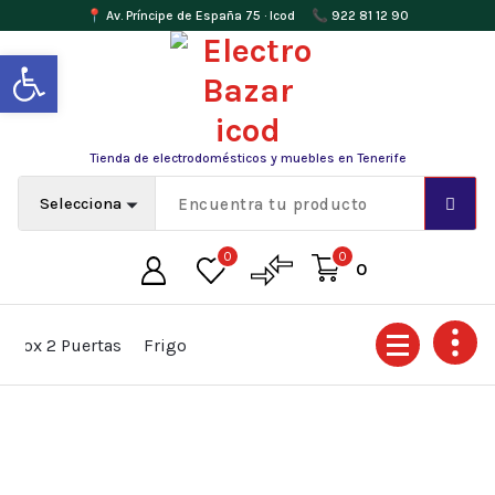
📍 Av. Príncipe de España 75 · Icod
📞 922 81 12 90
Saltar
Abrir barra de herramientas
al
contenido
Tienda de electrodomésticos y muebles en Tenerife
0
0
0
nox 2 Puertas
Frigo Combi 2 metros LG
Placa Tegran
Lav