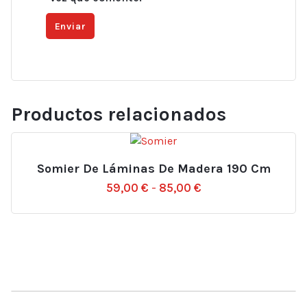
Productos relacionados
Somier De Láminas De Madera 190 Cm
Rango
59,00
€
-
85,00
€
de
precios:
desde
59,00 €
hasta
85,00 €