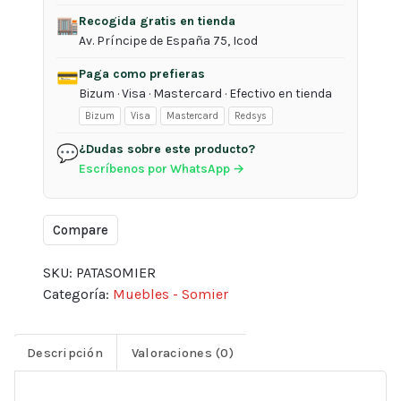
láminas
Recogida gratis en tienda
de
🏬
Av. Príncipe de España 75, Icod
28cm
de
Paga como prefieras
💳
altura
Bizum · Visa · Mastercard · Efectivo en tienda
cantidad
Bizum
Visa
Mastercard
Redsys
¿Dudas sobre este producto?
💬
Escríbenos por WhatsApp →
Compare
SKU:
PATASOMIER
Categoría:
Muebles - Somier
Descripción
Valoraciones (0)