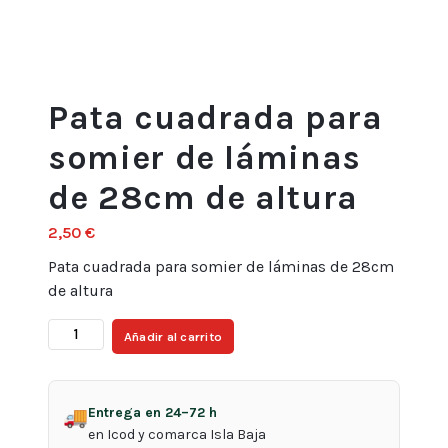
Pata cuadrada para
somier de láminas
de 28cm de altura
2,50
€
Pata cuadrada para somier de láminas de 28cm
de altura
Pata
Añadir al carrito
cuadrada
para
somier
Entrega en 24–72 h
🚚
de
en Icod y comarca Isla Baja