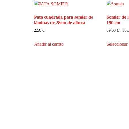
precio:
bajo
Pata cuadrada para somier de
Somier de 
a
láminas de 28cm de altura
190 cm
alto
2,50
€
59,00
€
-
85
Añadir al carrito
Seleccionar