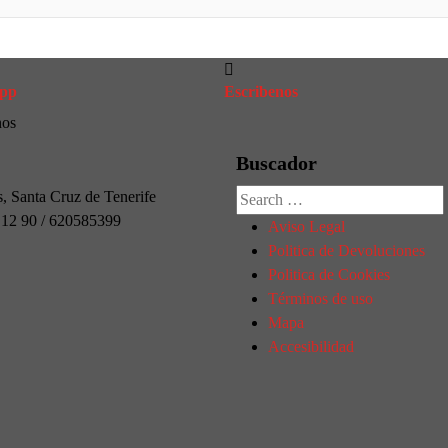
pp
Escribenos
nos
Buscador
Búsqueda
s, Santa Cruz de Tenerife
de:
1 12 90 / 620585399
Aviso Legal
Politica de Devoluciones
Politica de Cookies
Términos de uso
Mapa
Accesibilidad