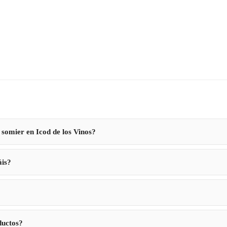
 somier en Icod de los Vinos?
áis?
?
ductos?