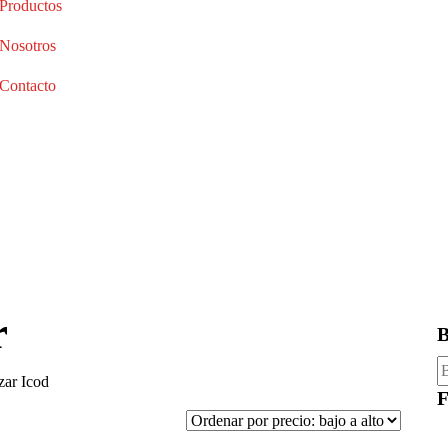
Productos
Nosotros
Contacto
r
B
B
zar Icod
p
F