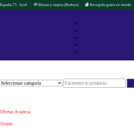
 España 75 · Icod
·
💳 Bizum y tarjeta (Redsys)
·
🏬 Recogida gratis en tienda
Ofertas Acadesa
Tienda