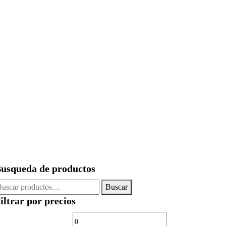
usqueda de productos
uscar
Buscar
or:
iltrar por precios
Precio
Precio