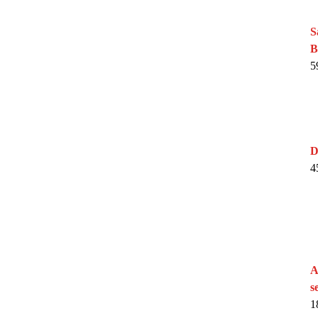
S
B
5
D
4
A
s
1