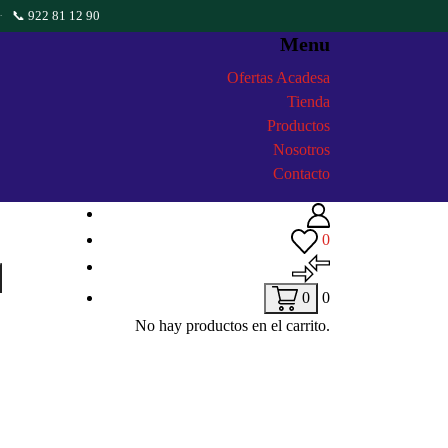
·
📞 922 81 12 90
Menu
Ofertas Acadesa
Tienda
Productos
Nosotros
Contacto
0
0
0
No hay productos en el carrito.