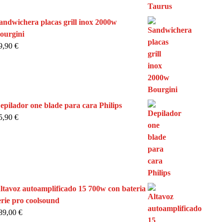
andwichera placas grill inox 2000w
ourgini
9,90
€
epilador one blade para cara Philips
5,90
€
ltavoz autoamplificado 15 700w con bateria
erie pro coolsound
89,00
€