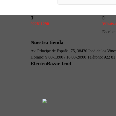
922811290
Whatsa
Escribe
Nuestra tienda
Av. Príncipe de España, 75, 38430 Icod de los Vino
Horario: 9:00-13:00 / 16:00-20:00 Teléfono: 922 8
ElectroBazar Icod