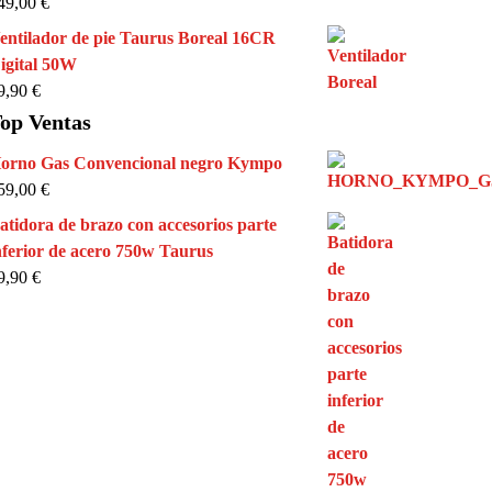
49,00
€
entilador de pie Taurus Boreal 16CR
igital 50W
9,90
€
op Ventas
orno Gas Convencional negro Kympo
59,00
€
atidora de brazo con accesorios parte
nferior de acero 750w Taurus
9,90
€