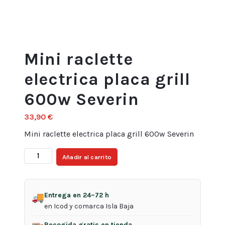
Mini raclette
electrica placa grill
600w Severin
33,90
€
Mini raclette electrica placa grill 600w Severin
Mini
Añadir al carrito
raclette
electrica
placa
Entrega en 24–72 h
🚚
grill
en Icod y comarca Isla Baja
600w
Recogida gratis en tienda