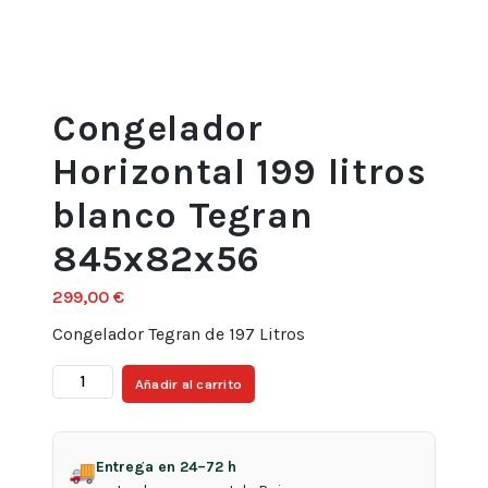
Congelador
Horizontal 199 litros
blanco Tegran
845x82x56
299,00
€
Congelador Tegran de 197 Litros
Congelador
Añadir al carrito
Horizontal
199
litros
Entrega en 24–72 h
🚚
blanco