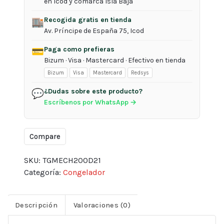
en Icod y comarca Isla Baja
Tegran
Recogida gratis en tienda
845x82x56
🏬
Av. Príncipe de España 75, Icod
cantidad
Paga como prefieras
💳
Bizum · Visa · Mastercard · Efectivo en tienda
Bizum
Visa
Mastercard
Redsys
¿Dudas sobre este producto?
💬
Escríbenos por WhatsApp →
Compare
SKU:
TGMECH200D21
Categoría:
Congelador
Descripción
Valoraciones (0)