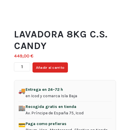
LAVADORA 8KG C.S.
CANDY
449,00
€
LAVADORA
Añadir al carrito
8KG
C.S.
CANDY
Entrega en 24–72 h
🚚
cantidad
en Icod y comarca Isla Baja
Recogida gratis en tienda
🏬
Av. Príncipe de España 75, Icod
Paga como prefieras
💳