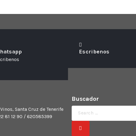
hatsapp
Escribenos
cribenos
Buscador
Búsqueda
 Vinos, Santa Cruz de Tenerife
de:
922 81 12 90 / 620585399