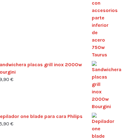
andwichera placas grill inox 2000w
ourgini
9,90
€
epilador one blade para cara Philips
5,90
€