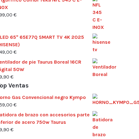
NOX
99,00
€
LED 65" 65E77Q SMART TV 4K 2025
HISENSE)
49,00
€
entilador de pie Taurus Boreal 16CR
igital 50W
9,90
€
op Ventas
orno Gas Convencional negro Kympo
59,00
€
atidora de brazo con accesorios parte
nferior de acero 750w Taurus
9,90
€