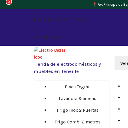
0
📍 Av. Príncipe de Es
Saltar
al
ENVIOS A TODO TENERIFE
contenido
922 81 12 90
Tienda de electrodomésticos y
muebles en Tenerife
Placa Tegran
Lavadora Siemens
Frigo Inox 2 Puertas
Frigo Combi 2 metros