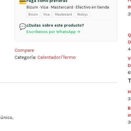
Paga como prefieras
💳
I
Bizum · Visa · Mastercard · Efectivo en tienda
3
Bizum
Visa
Mastercard
Redsys
¿Dudas sobre este producto?
💬
Escríbenos por WhatsApp →
Q
(
4
Compare
Categoría:
Calentador/Termo
V
D
6
T
H
3
B
i
 único,
3