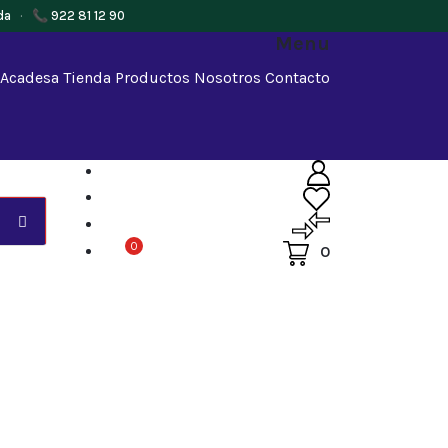
da
·
📞 922 81 12 90
Menu
 Acadesa
Tienda
Productos
Nosotros
Contacto
0
0