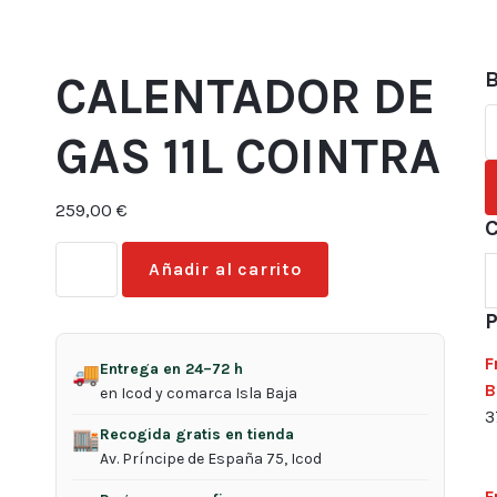
B
CALENTADOR DE
B
GAS 11L COINTRA
p
259,00
€
C
CALENTADOR
Añadir al carrito
DE
GAS
P
11L
COINTRA
F
Entrega en 24–72 h
🚚
cantidad
B
en Icod y comarca Isla Baja
3
Recogida gratis en tienda
🏬
Av. Príncipe de España 75, Icod
F