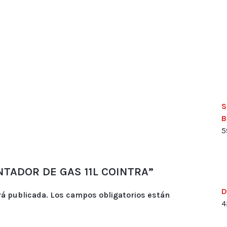
S
B
5
ENTADOR DE GAS 11L COINTRA”
D
rá publicada.
Los campos obligatorios están
4