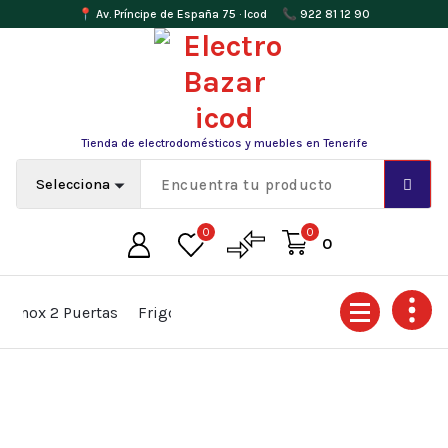
📍 Av. Príncipe de España 75 · Icod
📞 922 81 12 90
Saltar
al
contenido
Tienda de electrodomésticos y muebles en Tenerife
0
0
0
nox 2 Puertas
Frigo Combi 2 metros LG
Placa Tegran
La