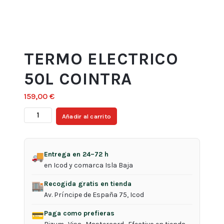
TERMO ELECTRICO
50L COINTRA
159,00
€
TERMO
Añadir al carrito
ELECTRICO
50L
COINTRA
Entrega en 24–72 h
🚚
cantidad
en Icod y comarca Isla Baja
Recogida gratis en tienda
🏬
Av. Príncipe de España 75, Icod
Paga como prefieras
💳