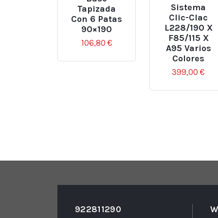
Sistema
Tapizada
Clic-Clac
Con 6 Patas
L228/190 X
90×190
F85/115 X
106,80
€
A95 Varios
Colores
399,00
€
922811290
W