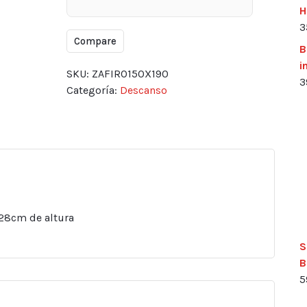
H
3
Compare
B
i
SKU:
ZAFIRO150X190
3
Categoría:
Descanso
 28cm de altura
S
B
5