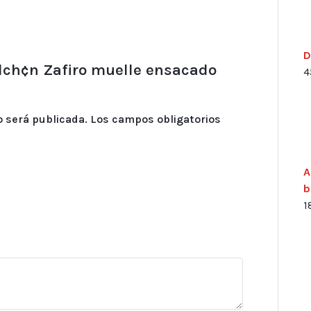
D
olch¢n Zafiro muelle ensacado
4
o será publicada.
Los campos obligatorios
A
b
1