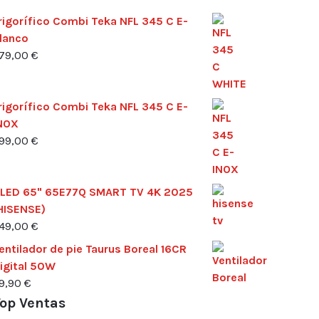
rigorífico Combi Teka NFL 345 C E-
lanco
79,00
€
rigorífico Combi Teka NFL 345 C E-
NOX
99,00
€
LED 65" 65E77Q SMART TV 4K 2025
HISENSE)
49,00
€
entilador de pie Taurus Boreal 16CR
igital 50W
9,90
€
op Ventas