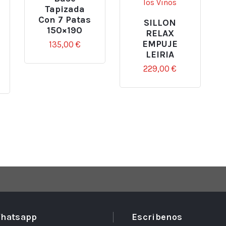
Tapizada
Con 7 Patas
SILLON
150×190
RELAX
EMPUJE
135,00
€
LEIRIA
229,00
€
hatsapp
Escribenos