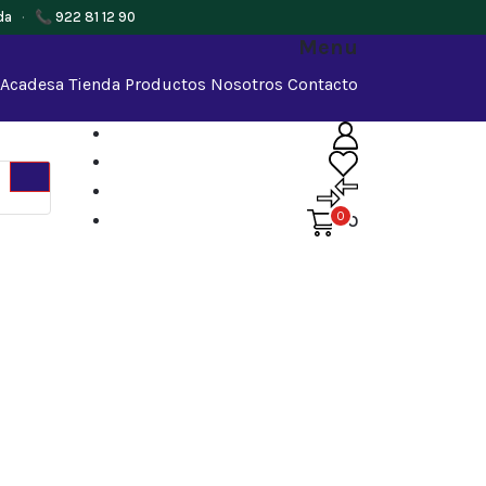
da
·
📞 922 81 12 90
Menu
 Acadesa
Tienda
Productos
Nosotros
Contacto
0
0