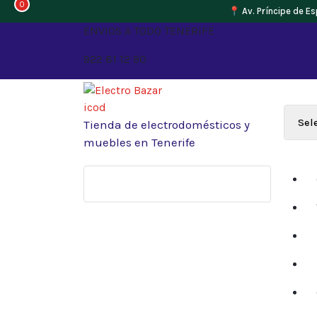
0
📍 Av. Príncipe de Es
Saltar
ENVIOS A TODO TENERIFE
al
922 81 12 90
contenido
Tienda de electrodomésticos y
muebles en Tenerife