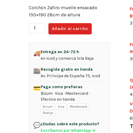
Colch¢n Zafiro muelle ensacado
F
150×190 28cm de altura
B
3
Colch¢n
Añadir al carrito
Zafiro
muelle
F
ensacado
I
Entrega en 24–72 h
🚚
135x190
en Icod y comarca Isla Baja
3
28cm
de
Recogida gratis en tienda
🏬
altura
Av. Príncipe de España 75, Icod
Q
cantidad
Paga como prefieras
(
💳
Bizum · Visa · Mastercard ·
4
Efectivo en tienda
V
Bizum
Visa
Mastercard
D
Redsys
6
¿Dudas sobre este producto?
💬
T
Escríbenos por WhatsApp →