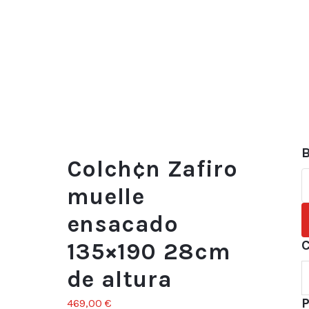
B
Colch¢n Zafiro
B
muelle
p
ensacado
C
135×190 28cm
de altura
P
469,00
€