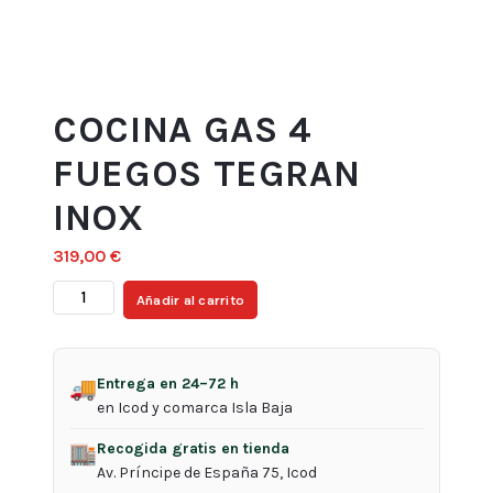
COCINA GAS 4
FUEGOS TEGRAN
INOX
319,00
€
COCINA
Añadir al carrito
GAS
4
FUEGOS
Entrega en 24–72 h
🚚
TEGRAN
en Icod y comarca Isla Baja
INOX
Recogida gratis en tienda
cantidad
🏬
Av. Príncipe de España 75, Icod