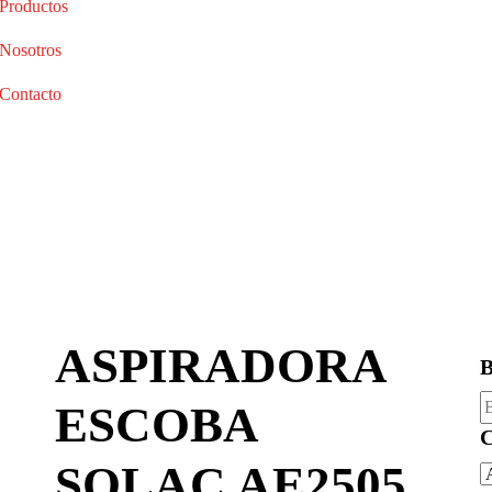
Productos
Nosotros
Contacto
ASPIRADORA
B
B
ESCOBA
p
C
SOLAC AE2505