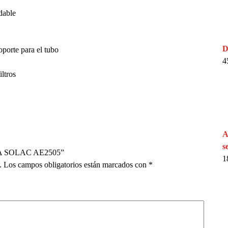
dable
D
oporte para el tubo
4
ltros
A
s
BA SOLAC AE2505”
1
.
Los campos obligatorios están marcados con
*