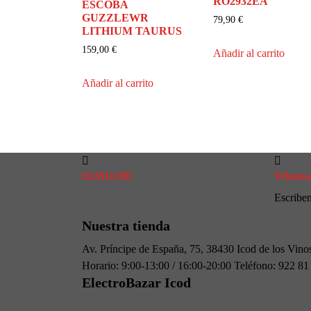
RO2932EA
ESCOBA
GUZZLEWR
79,90
€
LITHIUM TAURUS
159,00
€
Añadir al carrito
Añadir al carrito
922811290
Whatsa
Escribe
Nuestra tienda
Av. Príncipe de España, 75, 38430 Icod de los Vino
Horario: 9:00-13:00 / 16:00-20:00 Teléfono: 922 8
ElectroBazar Icod