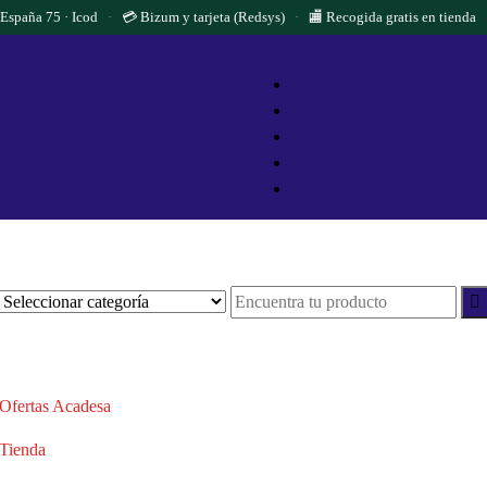
 España 75 · Icod
·
💳 Bizum y tarjeta (Redsys)
·
🏬 Recogida gratis en tienda
Ofertas Acadesa
Tienda