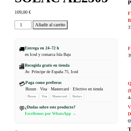
P
109,00
€
F
B
ASPIRADORA
Añadir al carrito
3
ESCOBA
SOLAC
AE2505
Entrega en 24–72 h
F
🚚
cantidad
en Icod y comarca Isla Baja
3
Recogida gratis en tienda
🏬
Av. Príncipe de España 75, Icod
Paga como prefieras
💳
Q
Bizum · Visa · Mastercard · Efectivo en tienda
(
Bizum
Visa
Mastercard
Redsys
4
V
¿Dudas sobre este producto?
💬
Escríbenos por WhatsApp →
D
6
T