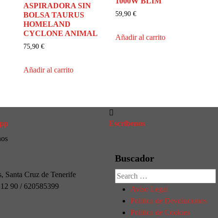
1000W BLIM
ASPIRADORA SIN
59,90
€
BOLSA TAURUS
HOMELAND
CYCLONE ANIMAL
Añadir al carrito
75,90
€
Añadir al carrito
pp
Escribenos
nos
Buscador
Búsqueda
s, Santa Cruz de Tenerife
de:
1 12 90 / 620585399
Aviso Legal
Politica de Devoluciones
Politica de Cookies