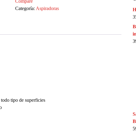
Compare
Categoría:
Aspiradoras
H
3
B
i
3
odo tipo de superficies
o
S
B
5