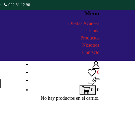
·
📞 922 81 12 90
Menu
Ofertas Acadesa
Tienda
Productos
Nosotros
Contacto
0
0
0
No hay productos en el carrito.