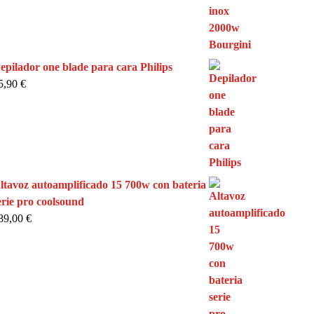
epilador one blade para cara Philips
5,90
€
ltavoz autoamplificado 15 700w con bateria
erie pro coolsound
89,00
€